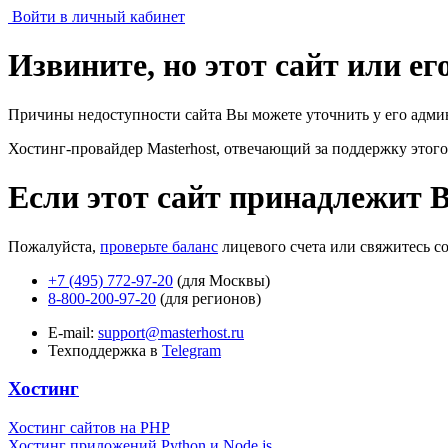
Войти в личный кабинет
Извините, но этот сайт или е
Причины недоступности сайта Вы можете уточнить у его адми
Хостинг-провайдер Masterhost, отвечающий за поддержку
этого
Если этот сайт принадлежит 
Пожалуйста,
проверьте баланс
лицевого счета или свяжитесь с
+7 (495) 772-97-20
(для Москвы)
8-800-200-97-20
(для регионов)
E-mail:
support@masterhost.ru
Техподдержка в
Telegram
Хостинг
Хостинг сайтов на PHP
Хостинг приложений Python и Node.js